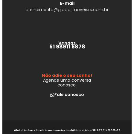
E-mail
atendimento@globalimoveisrs.com.br
Vendas
51 98911 6878
Não adie o seu sonho!
Agende uma conversa
conosco.
Fale conosco
Global Imóveis Girelli Investimentos Imobiliários Ltda - 38.502.214/0001-39