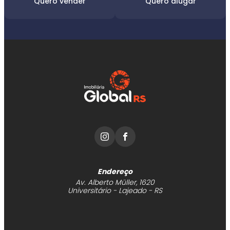
Quero vender
Quero alugar
Faixa de valor
450,00
até
10.000,00 ou +
Buscar imóvel
Endereço
Av. Alberto Müller, 1620
Universitário - Lajeado - RS