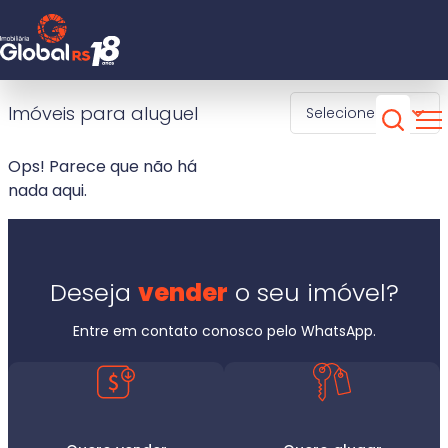
está procurando?
Início
Imóveis para aluguel
Selecione
Venda
Aluguel
Vendas
Ops! Parece que não há
nada aqui.
Aluguel
1 selecionado
Contato
Deseja
vender
o seu imóvel?
Sobre nós
Dormitórios
Entre em contato conosco pelo WhatsApp.
Cidade
51 98911 6878
Bairro