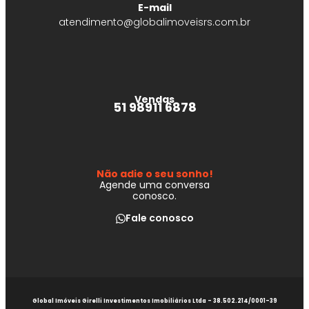
E-mail
atendimento@globalimoveisrs.com.br
Vendas
51 98911 6878
Não adie o seu sonho!
Agende uma conversa
conosco.
Fale conosco
Global Imóveis Girelli Investimentos Imobiliários Ltda - 38.502.214/0001-39