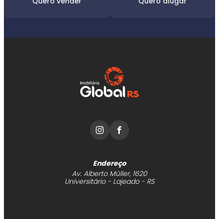
Quero vender
Quero alugar
Faixa de valor
30.000,00
até
5.000.000,00 ou +
Buscar imóvel
Endereço
Av. Alberto Müller, 1620
Universitário - Lajeado - RS