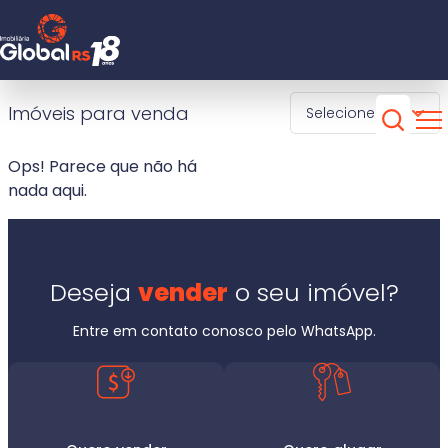
está procurando?
Início
Imóveis para venda
Selecione
Venda
Aluguel
Vendas
Ops! Parece que não há
nada aqui.
Aluguel
1 selecionado
Contato
Deseja
vender
o seu imóvel?
Sobre nós
Dormitórios
Entre em contato conosco pelo WhatsApp.
Cidade
51 98911 6878
Bairro