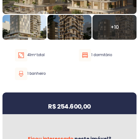
Faixa de valor
30.000,00
até
5.000.000,00 ou +
41m² total
1 dormitório
Buscar imóvel
1 banheiro
Valor do imóvel
R$ 254.600,00
Ficou interessado
neste imóvel?