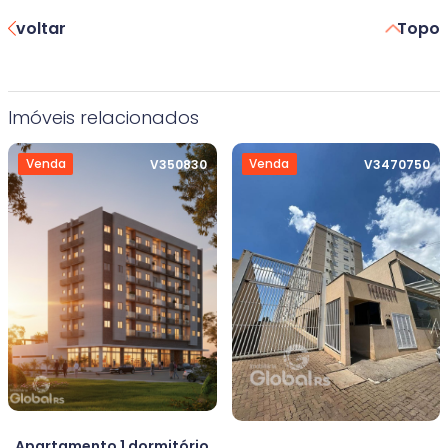
voltar
Topo
Imóveis relacionados
Venda
Venda
V350830
V3470750
Apartamento 1 dormitório