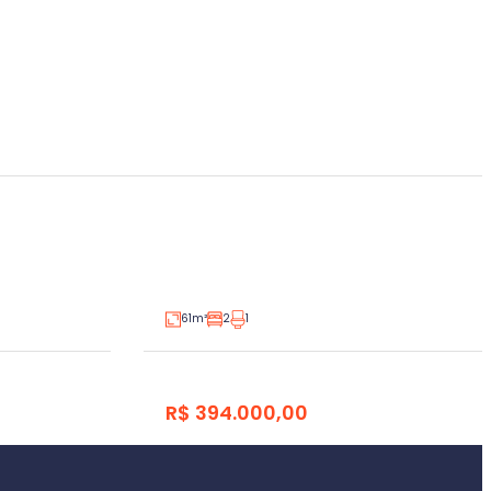
itório
Apartamento 2 dormitórios
São Cristóvão, Lajeado
V3470856
V350837
Venda
61m²
2
1
R$ 394.000,00