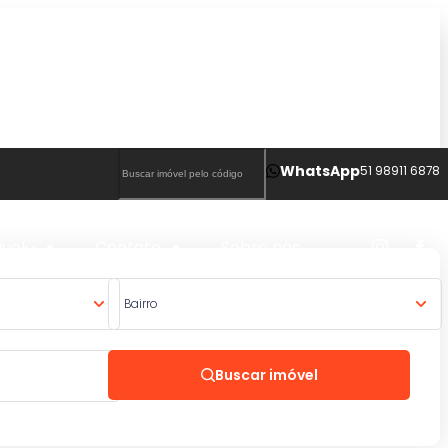
WhatsApp
51 98911 6878
guel
Contato
Sobre nós
Bairro
Buscar imóvel