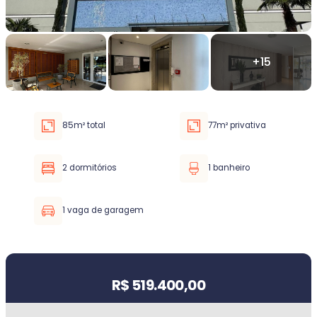
Faixa de valor
30.000,00
até
5.000.000,00 ou +
85m² total
77m² privativa
Buscar imóvel
2 dormitórios
1 banheiro
1 vaga de garagem
Valor do imóvel
R$ 519.400,00