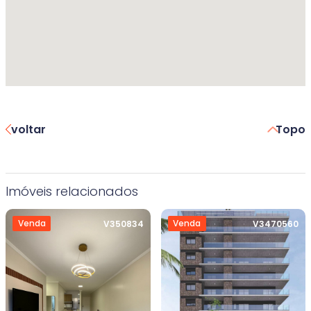
voltar
Topo
Imóveis relacionados
Venda
Venda
V350834
V3470560