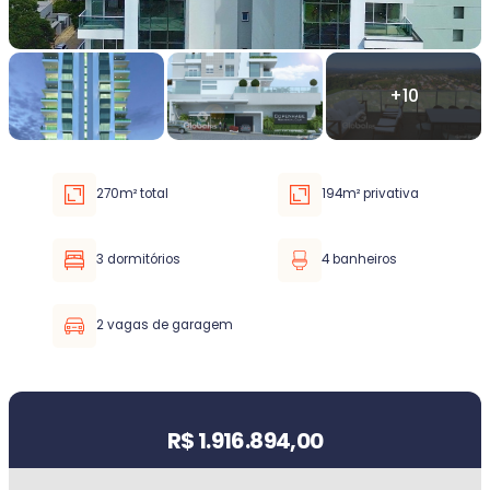
Faixa de valor
30.000,00
até
5.000.000,00 ou +
270m² total
194m² privativa
Buscar imóvel
3 dormitórios
4 banheiros
2 vagas de garagem
Valor do imóvel
R$ 1.916.894,00