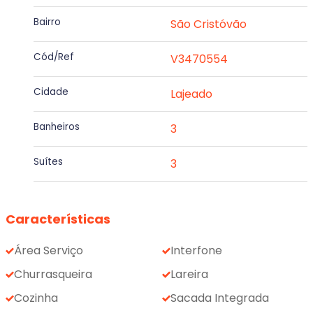
Bairro
São Cristóvão
Cód/Ref
V3470554
Cidade
Lajeado
Banheiros
3
Suítes
3
Características
Área Serviço
Interfone
Churrasqueira
Lareira
Cozinha
Sacada Integrada