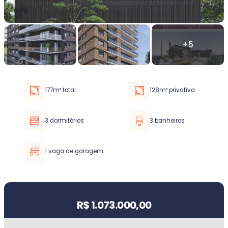
Faixa de valor
30.000,00
até
5.000.000,00 ou +
177m² total
128m² privativa
Buscar imóvel
3 dormitórios
3 banheiros
1 vaga de garagem
Valor do imóvel
R$ 1.073.000,00