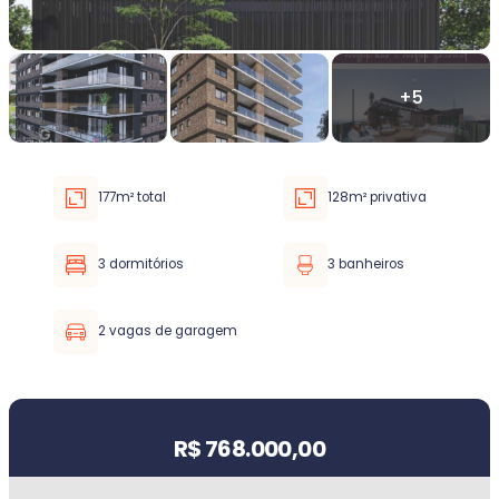
Faixa de valor
30.000,00
até
5.000.000,00 ou +
177m² total
128m² privativa
Buscar imóvel
3 dormitórios
3 banheiros
2 vagas de garagem
Valor do imóvel
R$ 768.000,00