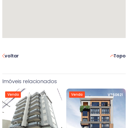
voltar
Topo
Imóveis relacionados
Venda
Venda
V3470505
V350621