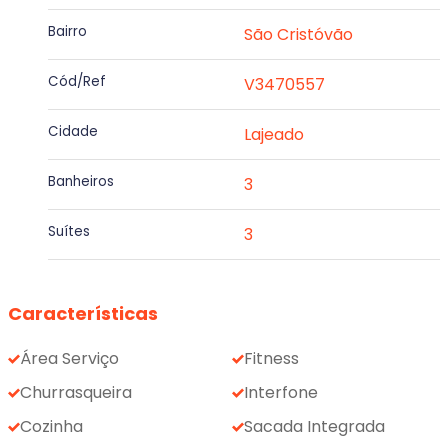
Bairro
São Cristóvão
Cód/Ref
V3470557
Cidade
Lajeado
Banheiros
3
Suítes
3
Características
Área Serviço
Fitness
Churrasqueira
Interfone
Cozinha
Sacada Integrada