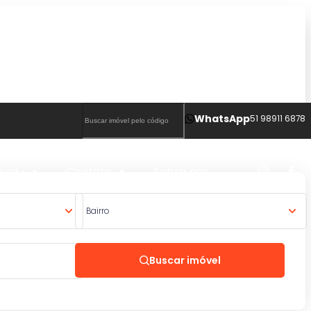
WhatsApp
51 98911 6878
guel
Contato
Sobre nós
Bairro
Buscar imóvel