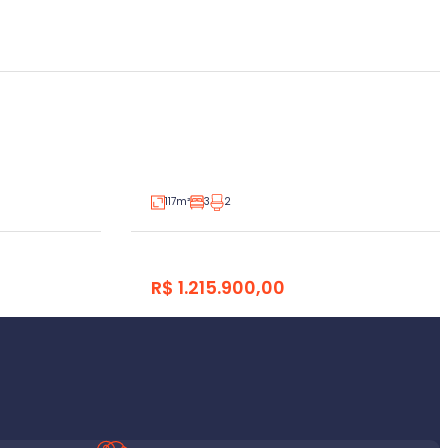
itórios
Apartamento 3 dormitórios
Americano, Lajeado
V350751
V350761
Venda
117m²
3
2
R$ 1.215.900,00