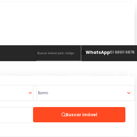
WhatsApp
51 98911 6878
guel
Contato
Sobre nós
Bairro
Buscar imóvel