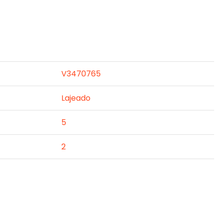
V3470765
Lajeado
5
2