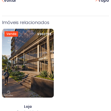
voltar
Topo
Imóveis relacionados
Venda
V350758
Loja