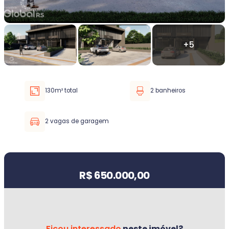
Faixa de valor
30.000,00
até
5.000.000,00 ou +
130m² total
2 banheiros
Buscar imóvel
2 vagas de garagem
Valor do imóvel
R$ 650.000,00
Ficou interessado
neste imóvel?