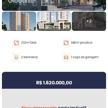
Faixa de valor
30.000,00
até
5.000.000,00 ou +
212m² total
148m² privativa
Buscar imóvel
2 banheiros
1 vaga de garagem
Valor do imóvel
R$ 1.620.000,00
Ficou interessado
neste imóvel?