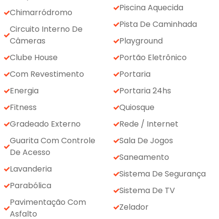
Piscina Aquecida
Chimarródromo
Pista De Caminhada
Circuito Interno De
Câmeras
Playground
Clube House
Portão Eletrônico
Com Revestimento
Portaria
Energia
Portaria 24hs
Fitness
Quiosque
Gradeado Externo
Rede / Internet
Guarita Com Controle
Sala De Jogos
De Acesso
Saneamento
Lavanderia
Sistema De Segurança
Parabólica
Sistema De TV
Pavimentação Com
Zelador
Asfalto