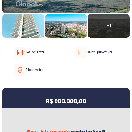
Faixa de valor
30.000,00
até
5.000.000,00 ou +
145m² total
96m² privativa
Buscar imóvel
1 banheiro
Valor do imóvel
R$ 900.000,00
Ficou interessado
neste imóvel?