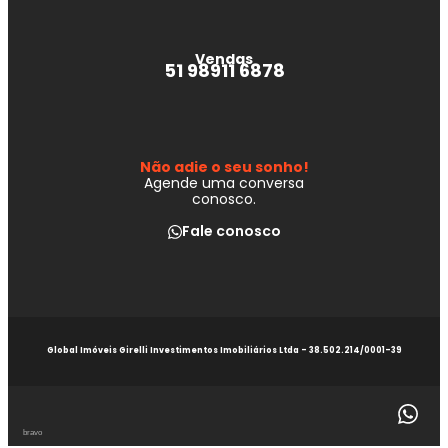
Vendas
51 98911 6878
Não adie o seu sonho!
Agende uma conversa
conosco.
Fale conosco
Global Imóveis Girelli Investimentos Imobiliários Ltda - 38.502.214/0001-39
bravo