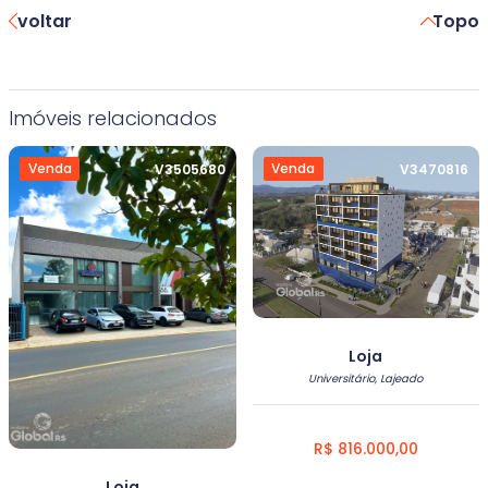
voltar
Topo
Imóveis relacionados
Venda
Venda
V3505680
V3470816
Loja
Universitário, Lajeado
R$ 816.000,00
Loja