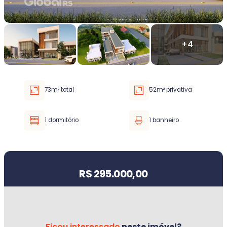
Faixa de valor
30.000,00
até
5.000.000,00 ou +
73m² total
52m² privativa
Buscar imóvel
1 dormitório
1 banheiro
Valor do imóvel
R$ 295.000,00
Ficou interessado
neste imóvel?