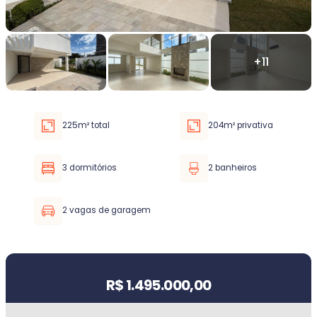
Faixa de valor
30.000,00
até
5.000.000,00 ou +
225m² total
204m² privativa
Buscar imóvel
3 dormitórios
2 banheiros
2 vagas de garagem
Valor do imóvel
R$ 1.495.000,00