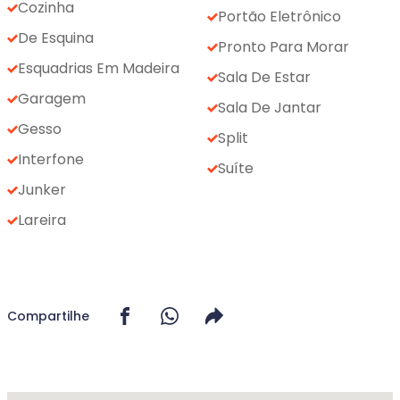
Cozinha
Portão Eletrônico
De Esquina
Pronto Para Morar
Esquadrias Em Madeira
Sala De Estar
Garagem
Sala De Jantar
Gesso
Split
Interfone
Suíte
Junker
Lareira
Compartilhe