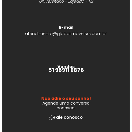
Universitário - Lajeado - RS
E-mail
atendimento@globalimoveisrs.com.br
Vendas
51 98911 6878
Não adie o seu sonho!
Agende uma conversa
conosco.
Fale conosco