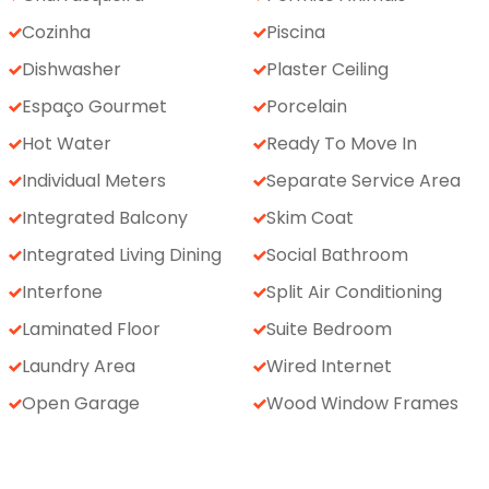
Cozinha
Piscina
Dishwasher
Plaster Ceiling
Espaço Gourmet
Porcelain
Hot Water
Ready To Move In
Individual Meters
Separate Service Area
Integrated Balcony
Skim Coat
Integrated Living Dining
Social Bathroom
Interfone
Split Air Conditioning
Laminated Floor
Suite Bedroom
Laundry Area
Wired Internet
Open Garage
Wood Window Frames