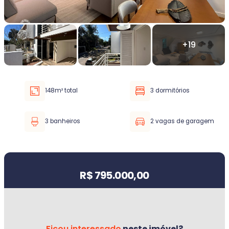
Faixa de valor
30.000,00
até
5.000.000,00 ou +
148m² total
3 dormitórios
Buscar imóvel
3 banheiros
2 vagas de garagem
Valor do imóvel
R$ 795.000,00
Ficou interessado
neste imóvel?