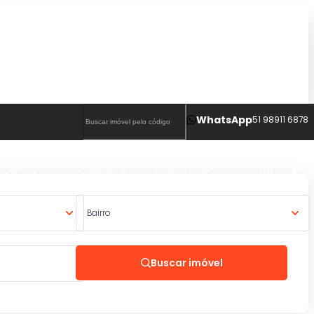
WhatsApp
51 98911 6878
guel
Contato
Sobre nós
Bairro
Buscar imóvel