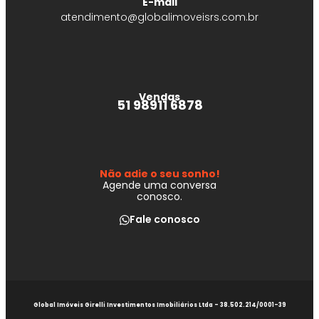
E-mail
atendimento@globalimoveisrs.com.br
Vendas
51 98911 6878
Não adie o seu sonho!
Agende uma conversa
conosco.
Fale conosco
Global Imóveis Girelli Investimentos Imobiliários Ltda - 38.502.214/0001-39