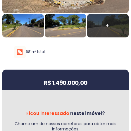
Faixa de valor
30.000,00
até
5.000.000,00 ou +
681m² total
Buscar imóvel
Valor do imóvel
R$ 1.490.000,00
Ficou interessado
neste imóvel?
Chame um de nossos corretores para obter mais
informações.