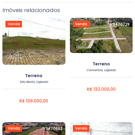
Imóveis relacionados
Venda
Venda
V3470656
V3470729
Terreno
Conventos, Lajeado
Terreno
São Bento, Lajeado
R$ 132.000,00
R$ 138.000,00
Venda
Venda
V3470662
V3470657