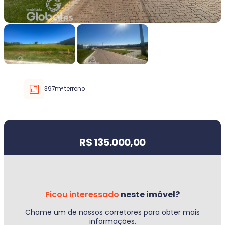
Faixa de valor
30.000,00
até
5.000.000,00 ou +
397m² terreno
Buscar imóvel
Valor do imóvel
R$ 135.000,00
Ficou interessado
neste imóvel?
Chame um de nossos corretores para obter mais
informações.