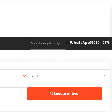
WhatsApp
51 98911 6878
guel
Contato
Sobre nós
Bairro
Buscar imóvel