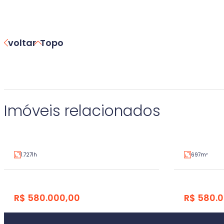
voltar
Topo
Terreno
Terreno
Imóveis relacionados
Industrial, Montenegro
Hidráulica, L
V3470431
Venda
Venda
1.7271h
697m²
R$ 580.000,00
R$ 580.