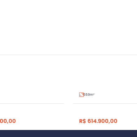
Terreno
ajeado
Conventos, Lajeado
V350785
Venda
559m²
000,00
R$ 614.900,00