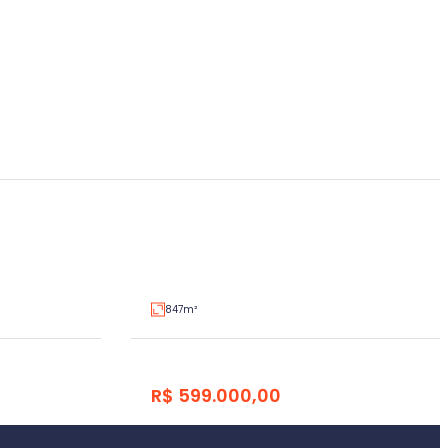
Terreno
São Bento, Lajeado
V3470742
V3470664
Venda
847m²
R$ 599.000,00