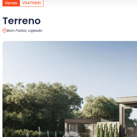
Venda
V3470691
Terreno
Bom Pastor, Lajeado