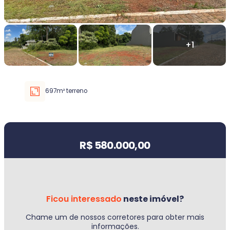
Faixa de valor
30.000,00
até
5.000.000,00 ou +
697m² terreno
Buscar imóvel
Valor do imóvel
R$ 580.000,00
Ficou interessado
neste imóvel?
Chame um de nossos corretores para obter mais
informações.