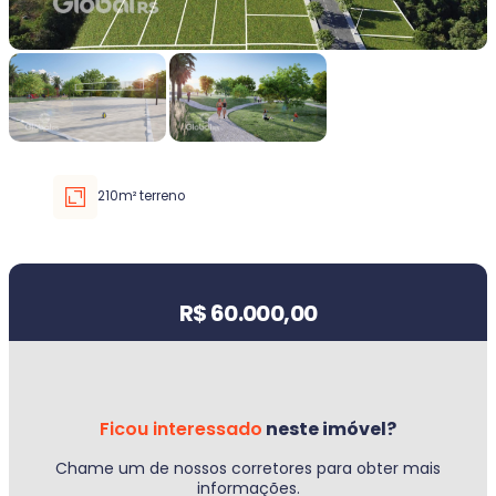
Faixa de valor
30.000,00
até
5.000.000,00 ou +
210m² terreno
Buscar imóvel
Valor do imóvel
R$ 60.000,00
Ficou interessado
neste imóvel?
Chame um de nossos corretores para obter mais
informações.