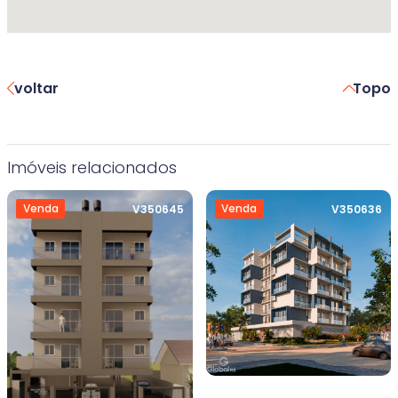
voltar
Topo
Imóveis relacionados
Venda
Venda
V350645
V350636