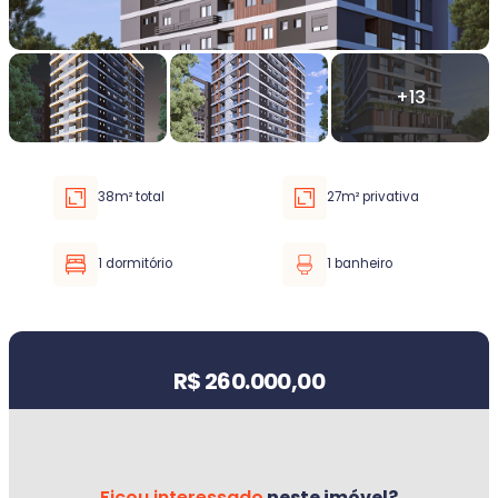
Faixa de valor
30.000,00
até
5.000.000,00 ou +
38m² total
27m² privativa
Buscar imóvel
1 dormitório
1 banheiro
Valor do imóvel
R$ 260.000,00
Ficou interessado
neste imóvel?