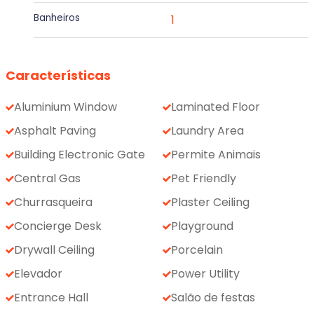
Banheiros
1
Características
Aluminium Window
Laminated Floor
Asphalt Paving
Laundry Area
Building Electronic Gate
Permite Animais
Central Gas
Pet Friendly
Churrasqueira
Plaster Ceiling
Concierge Desk
Playground
Drywall Ceiling
Porcelain
Elevador
Power Utility
Entrance Hall
Salão de festas