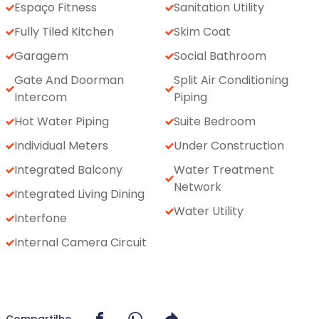
Espaço Fitness
Sanitation Utility
Fully Tiled Kitchen
Skim Coat
Garagem
Social Bathroom
Gate And Doorman
Split Air Conditioning
Intercom
Piping
Hot Water Piping
Suite Bedroom
Individual Meters
Under Construction
Integrated Balcony
Water Treatment
Network
Integrated Living Dining
Water Utility
Interfone
Internal Camera Circuit
Compartilhe